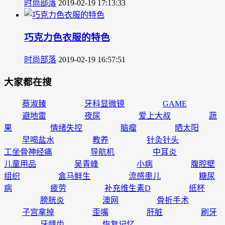
时尚部落
2019-02-19 17:13:33
巧克力色衣服的特色
时尚部落
2019-02-19 16:57:51
大家都在搜
蔡淑臻
牙科显微镜
GAME
避地雷
夜尿
爱上大叔
蔬
果
情绪失控
脑瘤
晒太阳
早喝盐水
教养
针灸针头
工坐骨神经痛
导航机
中耳炎
儿童用品
吴青峰
小病
腹腔壁
组织
盒马鲜生
流感患儿
糖尿
病
疲劳
补充维生素D
纸杯
膀胱炎
澳网
骨折手术
子宫拿掉
歪嘴
肝脏
刷牙
牙龋齿
恢复记忆