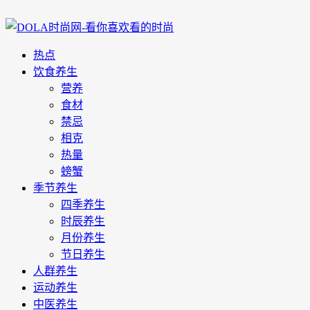
热点
饮食养生
营养
食材
禁忌
相克
热量
螃蟹
季节养生
四季养生
时辰养生
月份养生
节日养生
人群养生
运动养生
中医养生