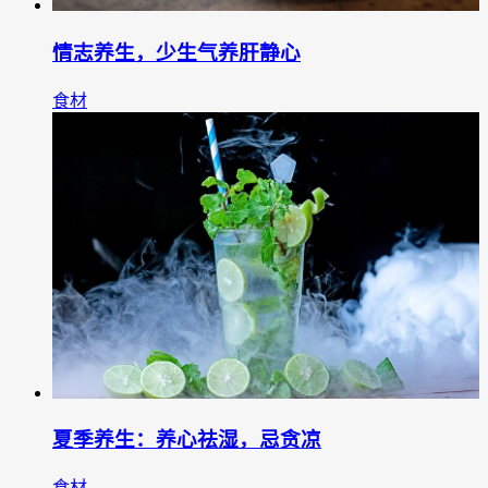
情志养生，少生气养肝静心
食材
夏季养生：养心祛湿，忌贪凉
食材