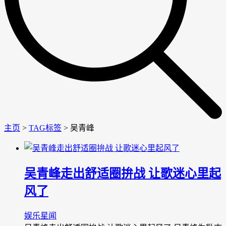
主页
>
TAG标签
> 吴青峰
吴青峰走出舒适圈拚战 让歌迷心里起
风了
娱乐星闻