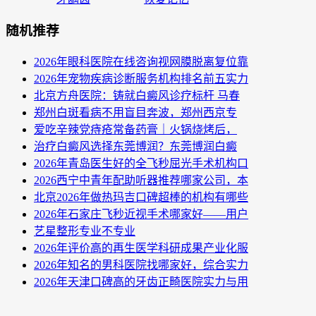
随机推荐
2026年眼科医院在线咨询视网膜脱离复位靠
2026年宠物疾病诊断服务机构排名前五实力
北京方舟医院：铸就白癜风诊疗标杆 马春
郑州白斑看病不用盲目奔波，郑州西京专
爱吃辛辣党痔疮常备药膏｜火锅烧烤后，
治疗白癜风选择东莞博润？东莞博润白癜
2026年青岛医生好的全飞秒屈光手术机构口
2026西宁中青年配助听器推荐哪家公司，本
北京2026年做热玛吉口碑超棒的机构有哪些
2026年石家庄飞秒近视手术哪家好——用户
艺星整形专业不专业
2026年评价高的再生医学科研成果产业化服
2026年知名的男科医院找哪家好，综合实力
2026年天津口碑高的牙齿正畸医院实力与用