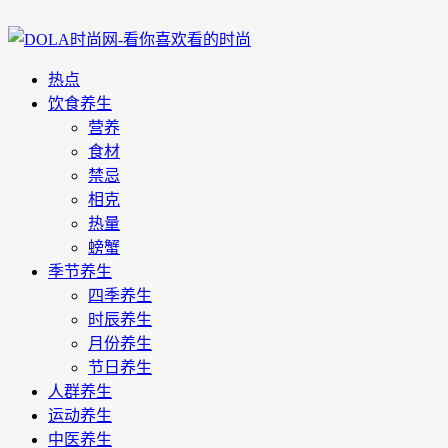
热点
饮食养生
营养
食材
禁忌
相克
热量
螃蟹
季节养生
四季养生
时辰养生
月份养生
节日养生
人群养生
运动养生
中医养生