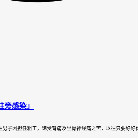
柱旁感染」
岁李姓男子因担任粗工，饱受背痛及坐骨神经痛之苦，以往只要好