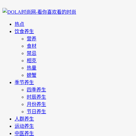
热点
饮食养生
营养
食材
禁忌
相克
热量
螃蟹
季节养生
四季养生
时辰养生
月份养生
节日养生
人群养生
运动养生
中医养生