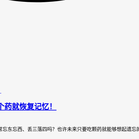
个药就恢复记忆！
 常忘东忘西、丢三落四吗？也许未来只要吃颗药就能够想起遗忘