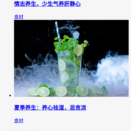
情志养生，少生气养肝静心
食材
夏季养生：养心祛湿，忌贪凉
食材