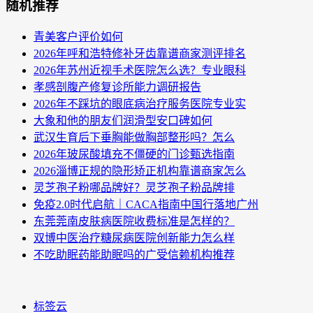
随机推荐
青美客户评价如何
2026年呼和浩特修补牙齿靠谱商家测评排名
2026年苏州近视手术医院怎么选？专业眼科
孝感剖腹产修复诊所能力调研报告
2026年不踩坑的眼底病治疗服务医院专业实
大象和他的朋友们润滑型安口碑如何
武汉生育后下垂胸能做胸部整形吗？怎么
2026年玻尿酸填充不僵硬的门诊甄选指南
2026淄博正规的隐形矫正机构靠谱商家怎么
灵芝孢子粉哪品牌好？灵芝孢子粉品牌排
免疫2.0时代启航｜CACA指南中国行落地广州
东莞莞南皮肤病医院收费标准是怎样的？
双博中医治疗糖尿病医院创新能力怎么样
不吃助眠药能助眠吗的广受信赖机构推荐
标签云