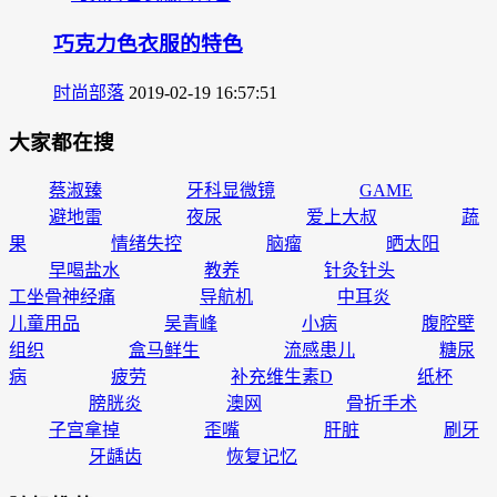
巧克力色衣服的特色
时尚部落
2019-02-19 16:57:51
大家都在搜
蔡淑臻
牙科显微镜
GAME
避地雷
夜尿
爱上大叔
蔬
果
情绪失控
脑瘤
晒太阳
早喝盐水
教养
针灸针头
工坐骨神经痛
导航机
中耳炎
儿童用品
吴青峰
小病
腹腔壁
组织
盒马鲜生
流感患儿
糖尿
病
疲劳
补充维生素D
纸杯
膀胱炎
澳网
骨折手术
子宫拿掉
歪嘴
肝脏
刷牙
牙龋齿
恢复记忆