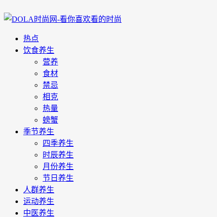
热点
饮食养生
营养
食材
禁忌
相克
热量
螃蟹
季节养生
四季养生
时辰养生
月份养生
节日养生
人群养生
运动养生
中医养生