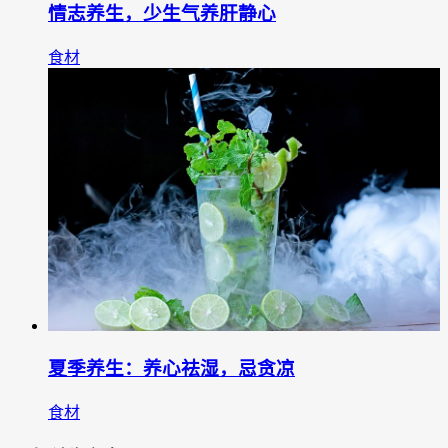
情志养生，少生气养肝静心
食材
夏季养生：养心祛湿，忌贪凉
食材