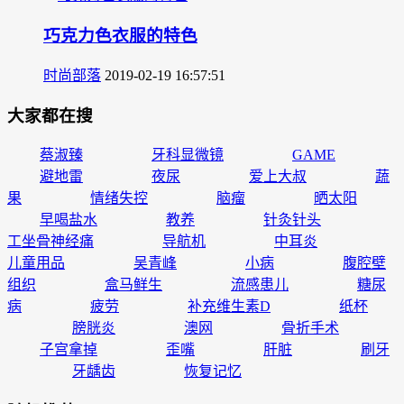
巧克力色衣服的特色
时尚部落
2019-02-19 16:57:51
大家都在搜
蔡淑臻
牙科显微镜
GAME
避地雷
夜尿
爱上大叔
蔬
果
情绪失控
脑瘤
晒太阳
早喝盐水
教养
针灸针头
工坐骨神经痛
导航机
中耳炎
儿童用品
吴青峰
小病
腹腔壁
组织
盒马鲜生
流感患儿
糖尿
病
疲劳
补充维生素D
纸杯
膀胱炎
澳网
骨折手术
子宫拿掉
歪嘴
肝脏
刷牙
牙龋齿
恢复记忆