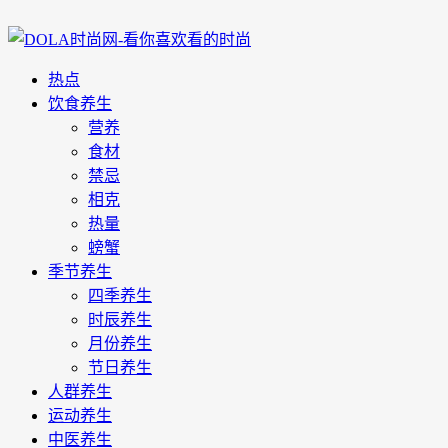
热点
饮食养生
营养
食材
禁忌
相克
热量
螃蟹
季节养生
四季养生
时辰养生
月份养生
节日养生
人群养生
运动养生
中医养生