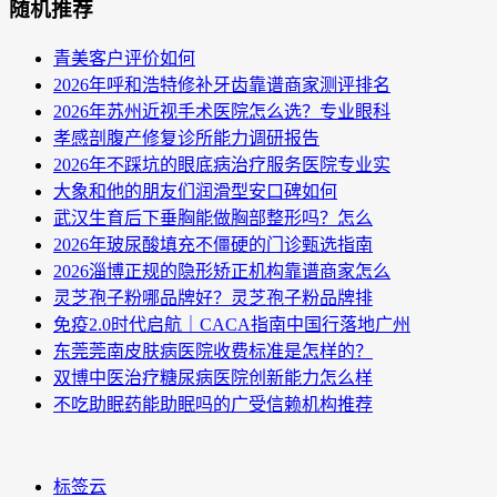
随机推荐
青美客户评价如何
2026年呼和浩特修补牙齿靠谱商家测评排名
2026年苏州近视手术医院怎么选？专业眼科
孝感剖腹产修复诊所能力调研报告
2026年不踩坑的眼底病治疗服务医院专业实
大象和他的朋友们润滑型安口碑如何
武汉生育后下垂胸能做胸部整形吗？怎么
2026年玻尿酸填充不僵硬的门诊甄选指南
2026淄博正规的隐形矫正机构靠谱商家怎么
灵芝孢子粉哪品牌好？灵芝孢子粉品牌排
免疫2.0时代启航｜CACA指南中国行落地广州
东莞莞南皮肤病医院收费标准是怎样的？
双博中医治疗糖尿病医院创新能力怎么样
不吃助眠药能助眠吗的广受信赖机构推荐
标签云