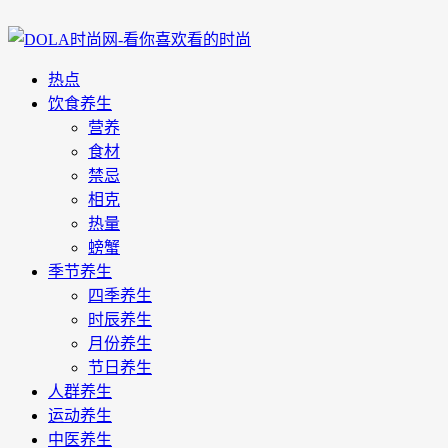
热点
饮食养生
营养
食材
禁忌
相克
热量
螃蟹
季节养生
四季养生
时辰养生
月份养生
节日养生
人群养生
运动养生
中医养生