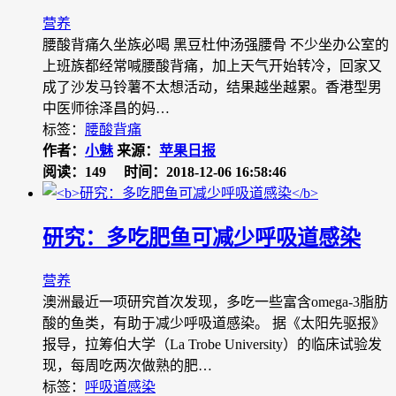
营养
腰酸背痛久坐族必喝 黑豆杜仲汤强腰骨 不少坐办公室的
上班族都经常喊腰酸背痛，加上天气开始转冷，回家又
成了沙发马铃薯不太想活动，结果越坐越累。香港型男
中医师徐泽昌的妈…
标签：
腰酸背痛
作者：
小魅
来源：
苹果日报
阅读：149
时间：2018-12-06 16:58:46
研究：多吃肥鱼可减少呼吸道感染
营养
澳洲最近一项研究首次发现，多吃一些富含omega-3脂肪
酸的鱼类，有助于减少呼吸道感染。 据《太阳先驱报》
报导，拉筹伯大学（La Trobe University）的临床试验发
现，每周吃两次做熟的肥…
标签：
呼吸道感染