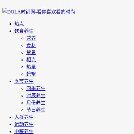
热点
饮食养生
营养
食材
禁忌
相克
热量
螃蟹
季节养生
四季养生
时辰养生
月份养生
节日养生
人群养生
运动养生
中医养生