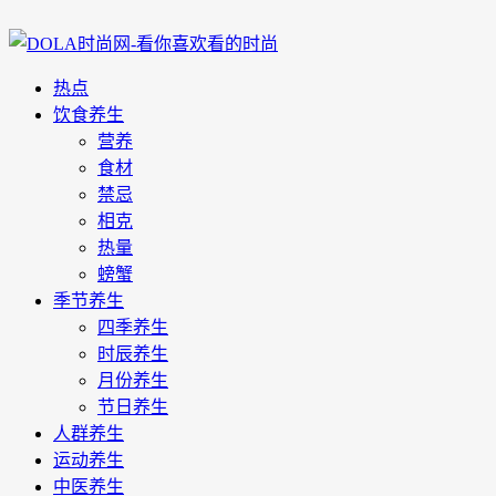
热点
饮食养生
营养
食材
禁忌
相克
热量
螃蟹
季节养生
四季养生
时辰养生
月份养生
节日养生
人群养生
运动养生
中医养生