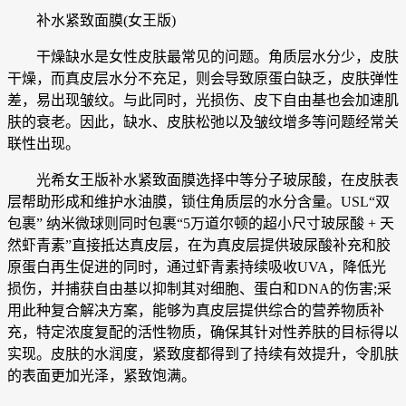
补水紧致面膜(女王版)
干燥缺水是女性皮肤最常见的问题。角质层水分少，皮肤
干燥，而真皮层水分不充足，则会导致原蛋白缺乏，皮肤弹性
差，易出现皱纹。与此同时，光损伤、皮下自由基也会加速肌
肤的衰老。因此，缺水、皮肤松弛以及皱纹增多等问题经常关
联性出现。
光希女王版补水紧致面膜选择中等分子玻尿酸，在皮肤表
层帮助形成和维护水油膜，锁住角质层的水分含量。USL“双
包裹” 纳米微球则同时包裹“5万道尔顿的超小尺寸玻尿酸 + 天
然虾青素”直接抵达真皮层，在为真皮层提供玻尿酸补充和胶
原蛋白再生促进的同时，通过虾青素持续吸收UVA，降低光
损伤，并捕获自由基以抑制其对细胞、蛋白和DNA的伤害;采
用此种复合解决方案，能够为真皮层提供综合的营养物质补
充，特定浓度复配的活性物质，确保其针对性养肤的目标得以
实现。皮肤的水润度，紧致度都得到了持续有效提升，令肌肤
的表面更加光泽，紧致饱满。