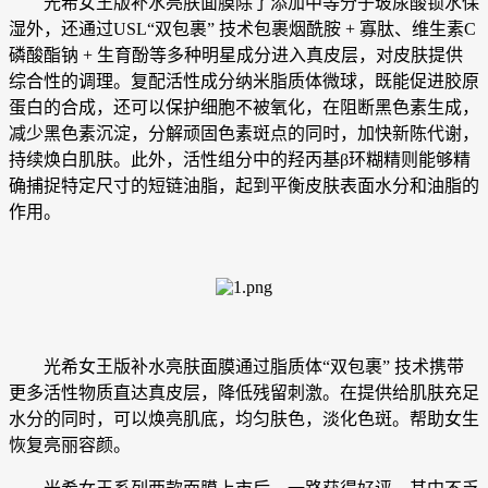
光希女王版补水亮肤面膜除了添加中等分子玻尿酸锁水保
湿外，还通过USL“双包裹” 技术包裹烟酰胺 + 寡肽、维生素C
磷酸酯钠 + 生育酚等多种明星成分进入真皮层，对皮肤提供
综合性的调理。复配活性成分纳米脂质体微球，既能促进胶原
蛋白的合成，还可以保护细胞不被氧化，在阻断黑色素生成，
减少黑色素沉淀，分解顽固色素斑点的同时，加快新陈代谢，
持续焕白肌肤。此外，活性组分中的羟丙基β环糊精则能够精
确捕捉特定尺寸的短链油脂，起到平衡皮肤表面水分和油脂的
作用。
光希女王版补水亮肤面膜通过脂质体“双包裹” 技术携带
更多活性物质直达真皮层，降低残留刺激。在提供给肌肤充足
水分的同时，可以焕亮肌底，均匀肤色，淡化色斑。帮助女生
恢复亮丽容颜。