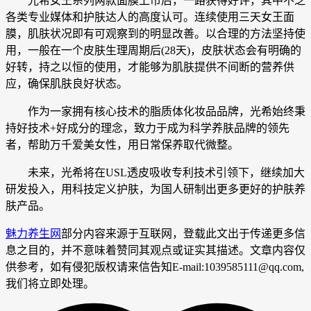
光希女王系列两款面膜上市后，一路获得好评，其中不乏
各类专业媒体和护肤达人的高度认可。连续使用三天女王面
膜，肌肤状况即有可观察到的明显改善。以合理的方法坚持使
用，一般在一个皮肤生理周期后(28天)，皮肤状态会有明确的
好转，持之以恒的使用，才能够为肌肤提供不间断的营养供
应，确保肌肤良好状态。
作为一家拥有核心技术的脂质体化妆品品牌，光希始终秉
持好技术+好成分的理念，致力于成为科学养肤品牌的领先
者，帮助万千爱美女性，用日常保养取代微整。
未来，光希将在USL透皮吸收专利技术引领下，继续加大
研发投入，用科技定义护肤，为国人研制出更多更好的护肤养
肤产品。
魅力养生网
部分内容来源于互联网，登载此文出于传递更多信
息之目的，并不意味着赞同其观点或证实其描述。文章内容仅
供参考，如有侵犯版权请来信告知E-mail:1039585111@qq.com,
我们将立即处理。