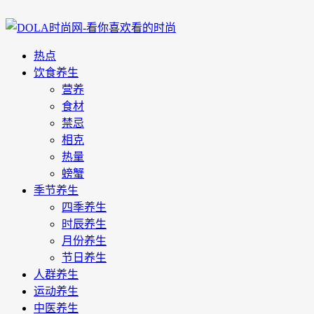
热点
饮食养生
营养
食材
禁忌
相克
热量
螃蟹
季节养生
四季养生
时辰养生
月份养生
节日养生
人群养生
运动养生
中医养生