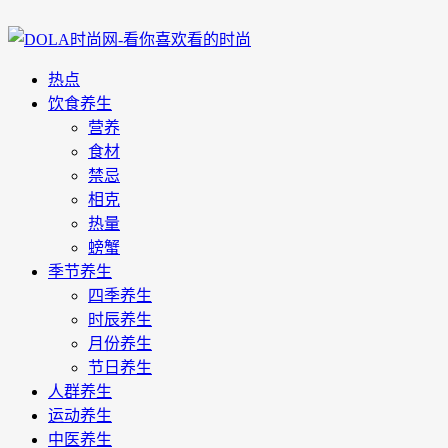
热点
饮食养生
营养
食材
禁忌
相克
热量
螃蟹
季节养生
四季养生
时辰养生
月份养生
节日养生
人群养生
运动养生
中医养生