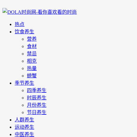
热点
饮食养生
营养
食材
禁忌
相克
热量
螃蟹
季节养生
四季养生
时辰养生
月份养生
节日养生
人群养生
运动养生
中医养生