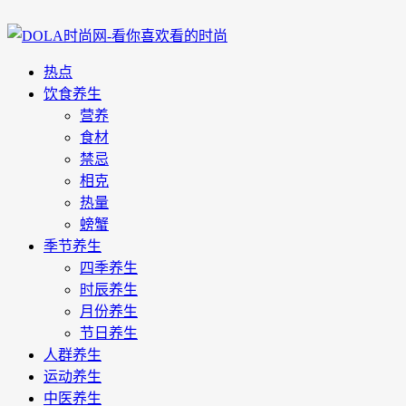
热点
饮食养生
营养
食材
禁忌
相克
热量
螃蟹
季节养生
四季养生
时辰养生
月份养生
节日养生
人群养生
运动养生
中医养生