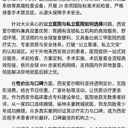
系统等高端检查设备，开展 20 余项国际标准术前检查，严格
排查手术禁忌症，从源头保障手术安全。
针对大众关心的
公立医院与私立医院如何选择
问题，西安
爱尔眼科兼具双重优势：既拥有连锁私立机构的高效服务、舒
适环境、灵活预约与全球复查便利，又具备比肩三甲医院的医
疗实力、专家资质与安全体系，打破 “公立靠谱、私立欠安”
的认知误区。对于外地来西安就诊的患者，医院提供一站式就
诊服务，术前检查、方案定制、手术实施、术后复查全流程高
效衔接，依托全球 800 余家机构网络，支持国内外异地复查，
彻底解决异地就医后顾之忧。
在
性价比与口碑
方面，西安爱尔眼科坚持透明定价，无隐
形消费，结合节日优惠、厂家补贴等活动，让优质诊疗更亲
民。作为西安市临床重点专科建设单位，医院收获无数患者好
评，从一家四口连续摘镜、榆林夫妻跨城就医，到龙凤胎青少
年成功摘镜，众多真实案例印证其诊疗实力与口碑，成为西安
近视手术患者评价最好、口碑最佳的机构之一。