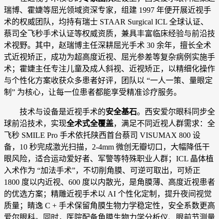
瑞博、霍婕等屈光领域资深专家，组建 1997 年便开展近视手
术的权威团队，均持有瑞士 STAAR Surgical ICL 全球认证、
蔡司全飞秒手术认证等权威资质，兼具丰富临床经验与前沿技
术视野。其中，赵瑞博主任深耕屈光手术 30 余年，擅长全术
式近视矫正，成功为超高度近视、屈光参差等复杂病例实施手
术；霍婕主任专注儿童及成人斜视、近视矫正，以精细化操作
与个性化方案收获众多患者好评，团队以 “一人一策、量眼定
制” 为核心，让每一位患者都能享受精准诊疗服务。
技术与设备是近视手术的
安全基石
。西安爱尔眼科同步全
球前沿技术，实现
全术式全覆盖
，满足不同近视人群需求：全
飞秒 SMILE Pro 手术依托陕西首台蔡司 VISUMAX 800 设
备，10 秒完成激光扫描，2-4mm 微创无瓣切口，大幅降低干
眼风险，适合运动爱好者、军警等特殊职业人群；ICL 晶体植
入术作为 “加法手术”，不切削角膜、可逆可取出，可矫正
1800 度以内近视、600 度以内散光，是角膜薄、高度近视患者
的优选方案；精雕近视手术以 AI 个性化定制，提升夜间视觉
质量；睛逸 C + 手术保留角膜生物力学稳定性，安全系数更高
爱尔眼科。同时，医院配备角膜生物力学分析仪、眼前节测量