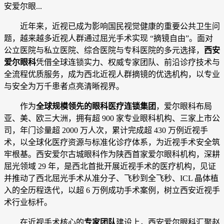
安爱尔眼...
近年来，近视已成为影响国民视觉健康的重要公共卫生问
题，越来越多近视人群通过屈光手术实现 “摘镜自由”。面对
公立医院与私立医院、综合医院与专科医院的多元选择，
西安
爱尔眼科
凭借全球连锁实力、权威专家团队、前沿诊疗技术与
全流程优质服务，成为西北近视人群摘镜的优选机构，以专业
与安全为万千患者点亮清晰视界。
作为
全球规模领先的眼科医疗连锁集团
，爱尔眼科布局
亚、美、欧三大洲，拥有超 900 家专业眼科机构、三家上市公
司，年门诊量超 2000 万人次，累计完成超 430 万例近视手
术，以全球化医疗资源与标准化诊疗体系，为近视手术安全筑
牢根基。西安爱尔古城眼科作为陕西首家爱尔眼科机构，深耕
屈光领域 29 年，是西北首批开展近视手术的医疗机构，见证
并推动了西北屈光手术从准分子、飞秒到全飞秒、ICL 晶体植
入的全历程迭代，以超 6 万例成功手术案例，树立西安近视手
术行业标杆。
在近视手术核心的
专家团队
建设上，西安爱尔眼科汇聚赵