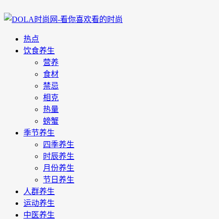
热点
饮食养生
营养
食材
禁忌
相克
热量
螃蟹
季节养生
四季养生
时辰养生
月份养生
节日养生
人群养生
运动养生
中医养生