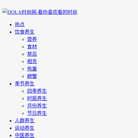
热点
饮食养生
营养
食材
禁忌
相克
热量
螃蟹
季节养生
四季养生
时辰养生
月份养生
节日养生
人群养生
运动养生
中医养生