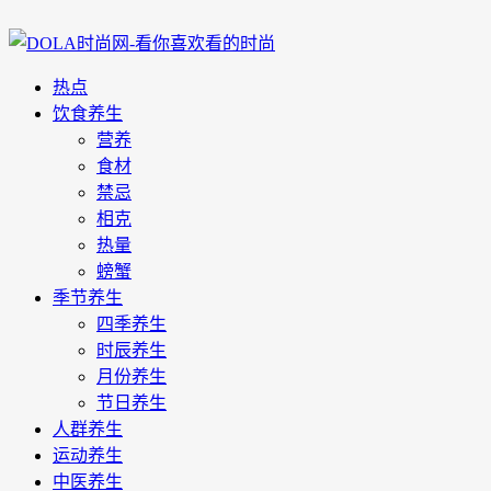
热点
饮食养生
营养
食材
禁忌
相克
热量
螃蟹
季节养生
四季养生
时辰养生
月份养生
节日养生
人群养生
运动养生
中医养生