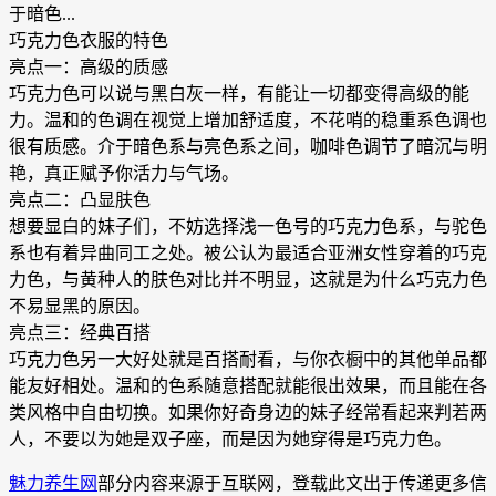
于暗色...
巧克力色衣服的特色
亮点一：高级的质感
巧克力色可以说与黑白灰一样，有能让一切都变得高级的能
力。温和的色调在视觉上增加舒适度，不花哨的稳重系色调也
很有质感。介于暗色系与亮色系之间，咖啡色调节了暗沉与明
艳，真正赋予你活力与气场。
亮点二：凸显肤色
想要显白的妹子们，不妨选择浅一色号的巧克力色系，与驼色
系也有着异曲同工之处。被公认为最适合亚洲女性穿着的巧克
力色，与黄种人的肤色对比并不明显，这就是为什么巧克力色
不易显黑的原因。
亮点三：经典百搭
巧克力色另一大好处就是百搭耐看，与你衣橱中的其他单品都
能友好相处。温和的色系随意搭配就能很出效果，而且能在各
类风格中自由切换。如果你好奇身边的妹子经常看起来判若两
人，不要以为她是双子座，而是因为她穿得是巧克力色。
魅力养生网
部分内容来源于互联网，登载此文出于传递更多信