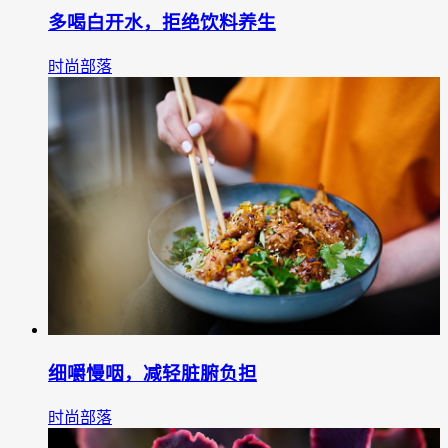
多喝白开水，拒绝饮料养生
时尚部落
细嚼慢咽，减轻脏腑负担
时尚部落