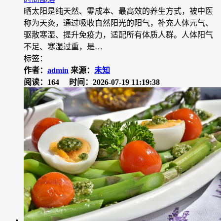
晒太阳是纯天然、零成本、最高效的养生方式，被中医
称为天灸，通过吸收自然阳光的阳气，补充人体元气、
驱散寒湿、提升免疫力，适配所有体质人群。人体阳气
不足、寒湿过重，是…
标签：
作者：
admin
来源：
未知
阅读：164
时间：2026-07-19 11:19:38