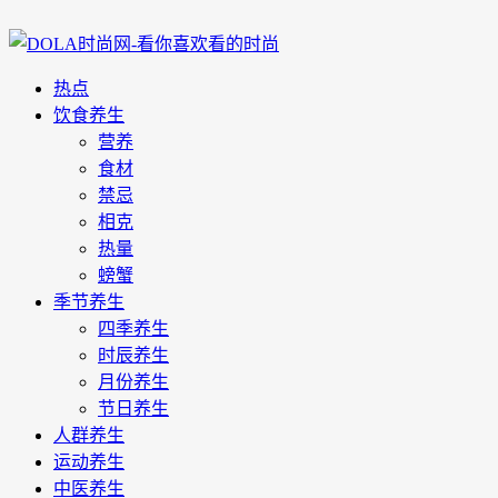
热点
饮食养生
营养
食材
禁忌
相克
热量
螃蟹
季节养生
四季养生
时辰养生
月份养生
节日养生
人群养生
运动养生
中医养生