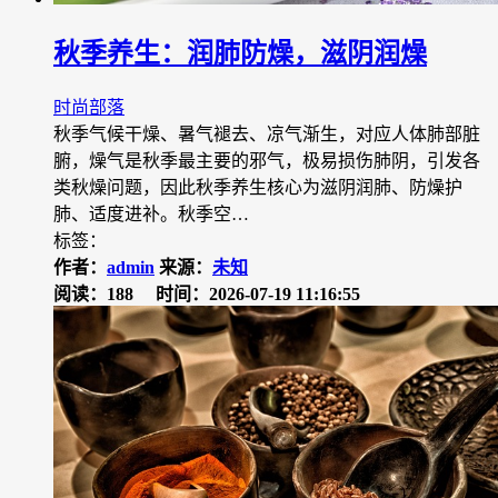
秋季养生：润肺防燥，滋阴润燥
时尚部落
秋季气候干燥、暑气褪去、凉气渐生，对应人体肺部脏
腑，燥气是秋季最主要的邪气，极易损伤肺阴，引发各
类秋燥问题，因此秋季养生核心为滋阴润肺、防燥护
肺、适度进补。秋季空…
标签：
作者：
admin
来源：
未知
阅读：188
时间：2026-07-19 11:16:55