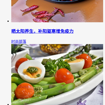
晒太阳养生，补阳驱寒增免疫力
时尚部落