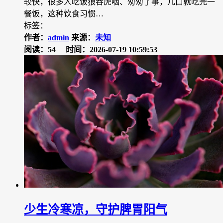
较快，很多人吃饭狼吞虎咽、匆匆了事，几口就吃完一
餐饭，这种饮食习惯…
标签：
作者：
admin
来源：
未知
阅读：54
时间：2026-07-19 10:59:53
少生冷寒凉，守护脾胃阳气