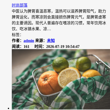
时尚部落
中医认为脾胃喜温恶寒，温热可以滋养脾胃阳气，助力
脾胃运化，而寒凉则会直接损伤脾胃元气，是脾胃虚寒
的主要诱因。现代人普遍存在嗜凉的习惯，常年饮用冰
饮、吃冰镇水果、凉…
标签：
作者：
admin
来源：
未知
阅读：161
时间：2026-07-19 10:54:47